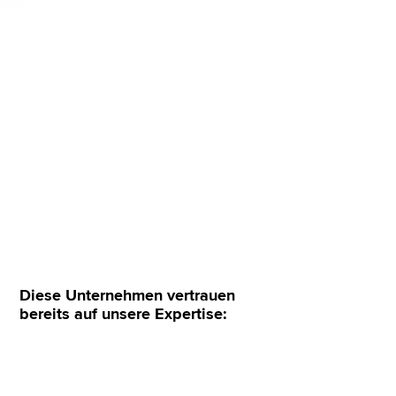
Deployments automatisieren und Betrieb sowie
Kosten transparent steuern
Gewachsene Azure-Landschaften schrittweise
modernisieren
Sicherheit, Betrieb und Kosten von Beginn an
berücksichtigen
Unverbindlich anfragen
Diese Unternehmen vertrauen
bereits auf unsere Expertise: