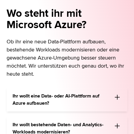
Wo steht ihr mit
Microsoft Azure?
Ob ihr eine neue Data-Plattform aufbauen,
bestehende Workloads modernisieren oder eine
gewachsene Azure-Umgebung besser steuern
möchtet. Wir unterstützen euch genau dort, wo ihr
heute steht.
Ihr wollt eine Data- oder AI-Plattform auf
Azure aufbauen?
Wir entwickeln ein tragfähiges Zielbild für
Plattform, Datenquellen, Workloads, Sicherheit
Ihr wollt bestehende Daten- und Analytics-
und Betrieb. Dabei schaffen wir die
Workloads modernisieren?