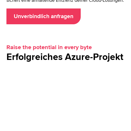
sichert eine anhaltende Effizienz deiner Cloud-Lösungen.
Unverbindlich anfragen
Raise the potential in every byte
Erfolgreiches Azure-Projekt
Case Study
Realtime Analytics Platform, die ein
Datenvolumen von Millionen IoT-Devices
verarbeitet