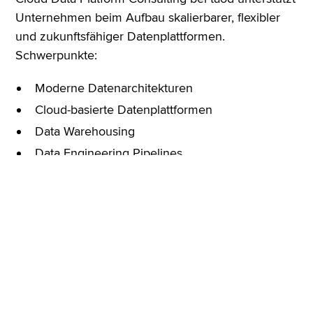
Unternehmen beim Aufbau skalierbarer, flexibler
und zukunftsfähiger Datenplattformen.
Schwerpunkte:
Moderne Datenarchitekturen
Cloud-basierte Datenplattformen
Data Warehousing
Data Engineering Pipelines
Integration verschiedener Datenquellen
Skalierbare Infrastruktur für Analytics, Reporting
und AI
Modern Data Stack
Kombination von Cloud-Technologien, Open
Source und Best-of-Breed-Tools
Referenz: