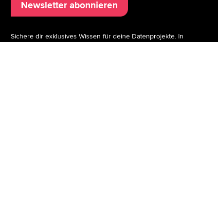
Newsletter abonnieren
Sichere dir exklusives Wissen für deine Datenprojekte. In
unserem Print-Magazin data! berichten erfahrene Data Experts
direkt aus der Welt der Daten.
data! abonnieren
Technologien
Ressources
Power BI
Blog