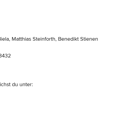
ela, Matthias Steinforth, Benedikt Stienen
03432
chst du unter: