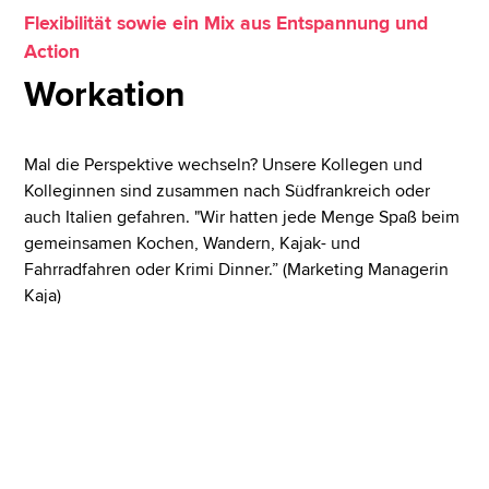
Flexibilität sowie ein Mix aus Entspannung und
Action
Workation
Mal die Perspektive wechseln? Unsere Kollegen und
Kolleginnen sind zusammen nach Südfrankreich oder
auch Italien gefahren. "Wir hatten jede Menge Spaß beim
gemeinsamen Kochen, Wandern, Kajak- und
Fahrradfahren oder Krimi Dinner.” (Marketing Managerin
Kaja)
Oder arbeite wie unsere Business Development
Managerin Sarah eine Zeit von Mallorca aus.
Bist du bei der nächsten Workation dabei? Ob im Team
oder alleine wähle in Absprache flexibel deinen
Arbeitsort.