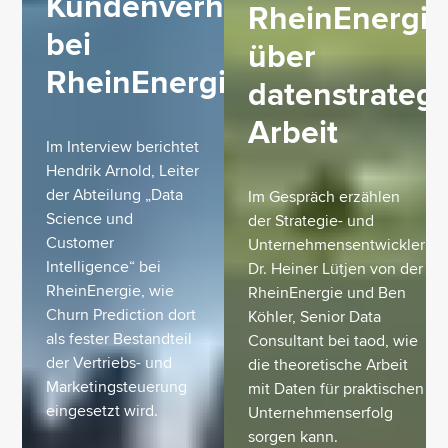
Kundenverhaltens
RheinEnergie
bei
über
RheinEnergie
datenstrateg
Arbeit
Im Interview berichtet
Hendrik Arnold, Leiter
der Abteilung „Data
Im Gespräch erzählen
Science und
der Strategie- und
Customer
Unternehmensentwickler
Intelligence“ bei
Dr. Heiner Lütjen von der
RheinEnergie, wie
RheinEnergie und Ben
Churn Prediction dort
Köhler, Senior Data
als fester Bestandteil
Consultant bei taod, wie
der Vertriebs- und
die theoretische Arbeit
Marketingsteuerung
mit Daten für praktischen
eingesetzt wird.
Unternehmenserfolg
sorgen kann.