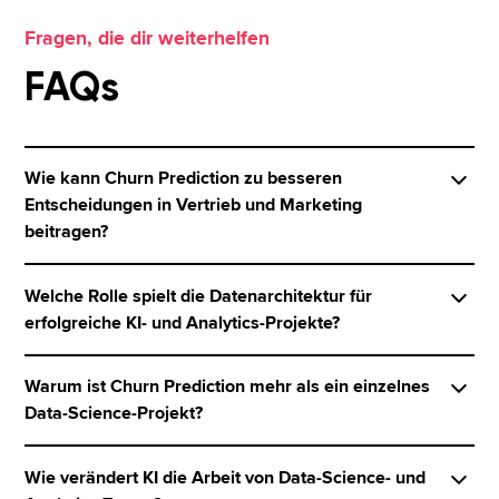
Fragen, die dir weiterhelfen
FAQs
Wie kann Churn Prediction zu besseren
Entscheidungen in Vertrieb und Marketing
beitragen?
Churn Prediction hilft dabei, Abwanderungsrisiken
Welche Rolle spielt die Datenarchitektur für
früher zu erkennen und Kundenansprache
erfolgreiche KI- und Analytics-Projekte?
gezielter zu steuern. Statt alle Kunden gleich zu
behandeln, können Maßnahmen stärker nach
Eine moderne Datenarchitektur ist die Grundlage
Warum ist Churn Prediction mehr als ein einzelnes
Wahrscheinlichkeit, Wirtschaftlichkeit und
dafür, dass Modelle zuverlässig entwickelt,
Data-Science-Projekt?
konkretem Anwendungsfall priorisiert werden.
bewertet und in Prozesse integriert werden
Dadurch wird Kundenbindung nicht nur reaktiv,
können. Wenn Daten unstrukturiert, verteilt oder
Churn Prediction wirkt im Beispiel RheinEnergie als
Wie verändert KI die Arbeit von Data-Science- und
sondern vorausschauend und operativ nutzbar.
schwer verfügbar sind, wird prädiktive Analytik
Leuchtturmprojekt für datengetriebene