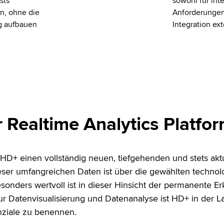
sts
sowohl für int
n, ohne die
Anforderungen
ig aufbauen
Integration ex
 Realtime Analytics Platfo
 HD+ einen vollständig neuen, tiefgehenden und stets aktu
ser umfangreichen Daten ist über die gewählten techno
onders wertvoll ist in dieser Hinsicht der permanente E
 Datenvisualisierung und Datenanalyse ist HD+ in der L
nziale zu benennen.