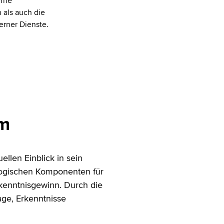
erne
 als auch die
terner Dienste.
rm
ellen Einblick in sein
logischen Komponenten für
rkenntnisgewinn. Durch die
age, Erkenntnisse