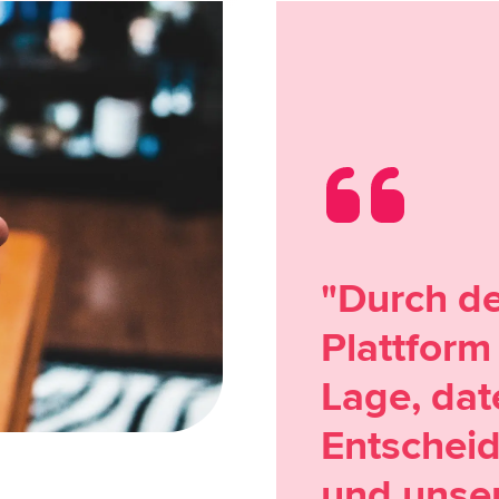
"Durch d
Plattform
Lage, dat
Entscheid
und unse