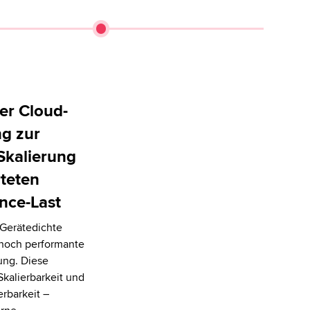
er Cloud-
g zur
 Skalierung
teten
nce-Last
 Gerätedichte
 hoch performante
ng. Diese
Skalierbarkeit und
erbarkeit –