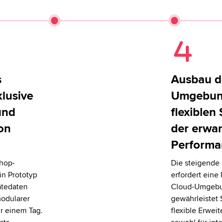
s
Ausbau d
klusive
Umgebun
und
flexiblen
on
der erwar
Performa
shop-
Die steigende
in Prototyp
erfordert eine
ätedaten
Cloud-Umgebu
modularer
gewährleistet 
ur einem Tag.
flexible Erweit