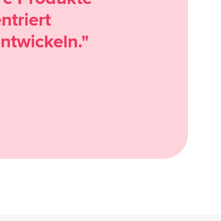
triert
ntwickeln."