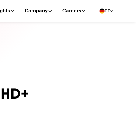
ights
Company
Careers
DE
r HD+