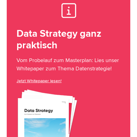
Data Strategy ganz
praktisch
Vom Probelauf zum Masterplan: Lies unser
Whitepaper zum Thema Datenstrategie!
Jetzt Whitepaper lesen!