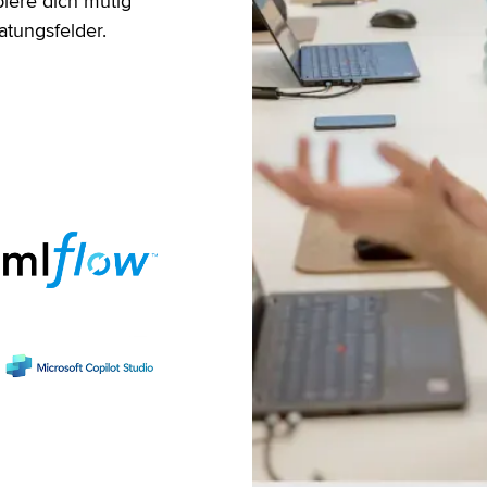
iere dich mutig
atungsfelder.