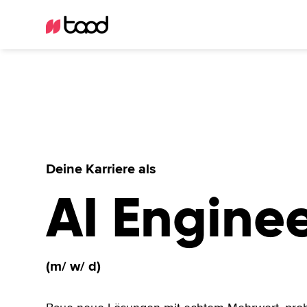
Deine Karriere als
AI Engine
(m/ w/ d)