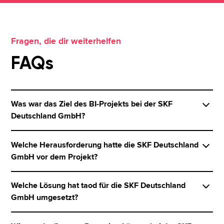
Fragen, die dir weiterhelfen
FAQs
Was war das Ziel des BI-Projekts bei der SKF
Deutschland GmbH?
Die SKF Deutschland GmbH wollte ein
Welche Herausforderung hatte die SKF Deutschland
automatisiertes und cloudbasiertes
GmbH vor dem Projekt?
Vertriebscontrolling aufbauen, das flexibel skaliert
und für viele Mitarbeitende zentral nutzbar ist. Ziel
Vor dem Projekt fehlte der SKF Deutschland GmbH
Welche Lösung hat taod für die SKF Deutschland
war eine Reporting-Landschaft, die
eine solide Cloud-Struktur, um auf ein flexibles
GmbH umgesetzt?
Vertriebskennzahlen einheitlich bereitstellt und den
Reporting zurückzugreifen. Gleichzeitig benötigte
manuellen Aufwand im Reporting deutlich
das Unternehmen für eine internationale Reporting-
taod entwickelte für die SKF Deutschland GmbH