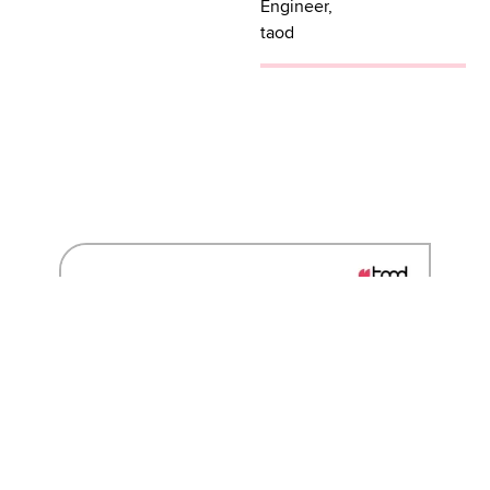
Engineer,
taod
Raphael begeisterte sich
schon im Studium für
datengetriebenes
Entscheiden. Nach seiner
Zeit als Data Analyst
verlagerte sich sein Fokus
zunehmend auf Data
Engineering – besonders
auf komplexe
Architekturen und
Datenmodellierung.
Seitdem arbeitet er
leidenschaftlich mit
verschiedenen Cloud-
Datenplattformen wie
Databricks, Microsoft