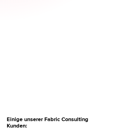
Bestehende Datenquellen und Microsoft-
Workloads
integrieren
Governance, Workspaces und Kapazitäten
kontrolliert
aufsetzen
Vom ersten Use Case zur skalierbaren
Datenplattform
Unverbindlich anfragen
Einige unserer Fabric Consulting
Kunden: